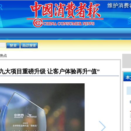
:热点
务九大项目重磅升级 让客户体验再升“值”
本