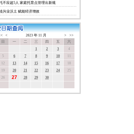
托不应超5人 家庭托育点管理出新规
植兴业沃土 赋能经济增效