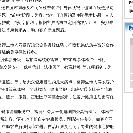
医后随访”等全流程服务。
收
选择测评问卷及不同体检套餐评估身体状况，也可在线选择问
厚
题；“诊中”阶段，为客户安排门诊预约及住院手术协调，专人
护航；“诊后”阶段，根据客户需求制定回访跟踪计划，安排专
促进等康复服务，助力客户康复预后。
德生命人寿发挥顶尖合作资源优势，不断积累优质丰富的合作
领域的尊享保险服务。
度焕新升级，紧扣高客核心需求，重构“尊享体检”“生日礼
“出院交通安排”“保单信封”“法律顾问”“教育精英”等九项服务，为
复照护等，是大众健康管理的几大痛点，富德生命人寿以客户
户提供尊享体检、全球找药、健康照护、出院交通安排等全流程
医、照护、康复、基础医疗等整合起来，让客户健康生活更有保
健康管理服务中，富德生命人寿优选国内外高端医院、体检中
，帮助客户更好地了解自身健康状况，预防潜在疾病。如客户不
，帮助客户解决找药难题。在治疗康复期间，专业的健康照护服