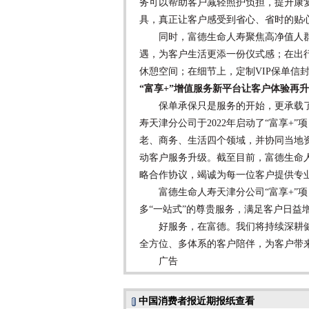
务可以帮助客户减轻照护负担，提升康
具，真正让客户感受到省心、省时的贴
同时，富德生命人寿聚焦高净值人群
遇，为客户生活更添一份仪式感；在出行
休憩空间；在细节上，定制VIP保单信
“富享+”增值服务新平台让客户体验再升
保单承保只是服务的开始，更承载了
寿天津分公司于2022年启动了“富享
老、商务、生活四个领域，并协同当地
动客户服务升级。截至目前，富德生命
略合作协议，竭诚为每一位客户提供专
富德生命人寿天津分公司“富享+”项
多“一站式”的尊贵服务，满足客户日益
好服务，在富德。我们将持续深耕健
全方位、多体系的客户陪伴，为客户带来
广告
中国消费者报近期报纸查看