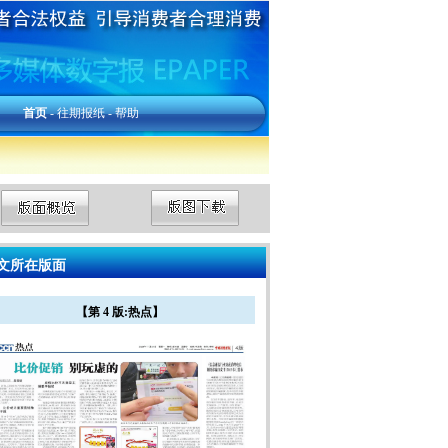
首页
-
往期报纸
-
帮助
文所在版面
【第 4 版:热点】