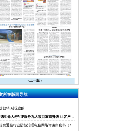
«上一版
»
文所在版面导航
价促销 别玩虚的
·富德生命人寿VIP服务九大项目重磅升级 让客户体验再升“值”
《信息通信行业防范治理电信网络诈骗白皮书（2023年）》发布