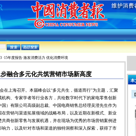
:3 ·15年度报告·激发消费活力 优化消费环境
止步融合多元化共筑营销市场新高度
本
峰会在上海召开。本届峰会以“多元共生，循道而行”为主题，汇聚
【
威机构、专家学者等行业各方，共绘数字时代下的家电零售创新
中国）有限公司高级副总裁、中国电商销售总经理吴澄先生作为
国在营销与渠道拓展领域的战略布局，以及近期在新模式、新业
楚共商创新零售与发展机遇，并在现场为优秀的市场营销案例进
影响力，以及针对市场和渠道的独特洞察和深入探索，获得了市