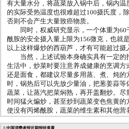
有大量水分，将蔬菜放入锅中后，锅内温
的实际受热温度也很难超过100摄氏度，
否则不会产生大量致癌物质。
同时，权威研究显示，一个体重为60
酰胺的安全摄入量上限为156微克，也就
以上这样爆炒的西葫芦，才有可能超过摄
当然，上述试验本身确实具有一定的指
生活中，炒菜时要注意养成健康的烹调方
还是面食，都建议尽量多用蒸、煮、炖的
时，锅热后可以先放少量油，把葱姜蒜等
蔬菜，让蒸汽把菜焖熟，再开盖翻炒。尽
时间猛火煸炒，甚至炒到蔬菜变色焦黄的
使没有丙烯酰胺，蔬菜的维生素和其他营
中国消费者报近期报纸查看