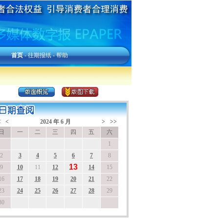
首页
-
往期报纸
-
帮助