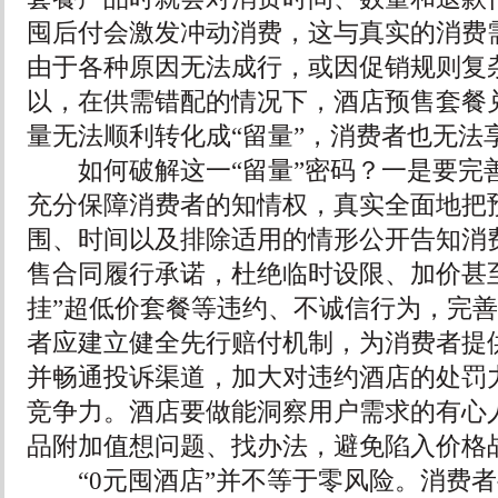
囤后付会激发冲动消费，这与真实的消费
由于各种原因无法成行，或因促销规则复
以，在供需错配的情况下，酒店预售套餐
量无法顺利转化成“留量”，消费者也无法
如何破解这一“留量”密码？一是要完
充分保障消费者的知情权，真实全面地把
围、时间以及排除适用的情形公开告知消
售合同履行承诺，杜绝临时设限、加价甚
挂”超低价套餐等违约、不诚信行为，完
者应建立健全先行赔付机制，为消费者提
并畅通投诉渠道，加大对违约酒店的处罚
竞争力。酒店要做能洞察用户需求的有心
品附加值想问题、找办法，避免陷入价格
“0元囤酒店”并不等于零风险。消费者