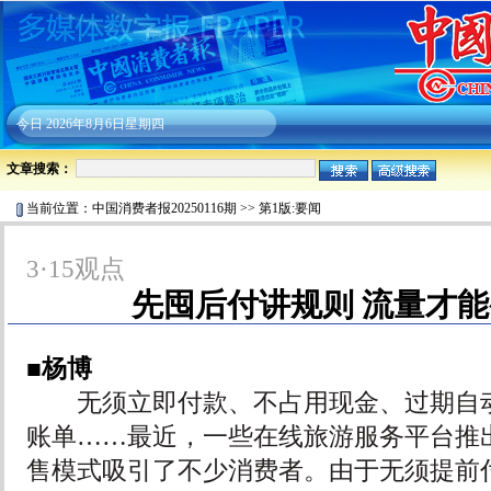
今日
2026年8月6日星期四
文章搜索：
当前位置：
中国消费者报20250116期
>>
第1版:要闻
3·15观点
先囤后付讲规则 流量才能
■杨博
无须立即付款、不占用现金、过期自动
账单……最近，一些在线旅游服务平台推
售模式吸引了不少消费者。由于无须提前