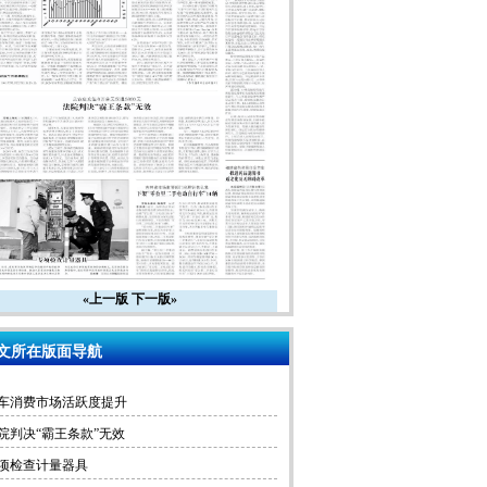
«上一版
下一版»
文所在版面导航
车消费市场活跃度提升
院判决“霸王条款”无效
项检查计量器具