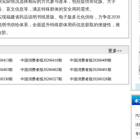
据实际情况选择相应的方式参与改革，包括提供简化版、大字
务、盲文信息等，满足特殊群体的安全用药需求。
福建省药品说明书纸质版、电子版多元化供给，力争在2030
说明书供给体系，全面提升特殊群体用药信息获取的便捷性，推
台阶。
更多>>
0413期
·
中国消费者报20260410期
·
中国消费者报20260409期
0403期
·
中国消费者报20260402期
·
中国消费者报20260401期
0330期
·
中国消费者报20260327期
·
中国消费者报20260326期
本
汽
法
专