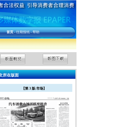
首页
-
往期报纸
-
帮助
文所在版面
【第 3 版:市场】