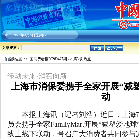
今日
2026年8月6日星期四
文章搜索：
当前位置：
中国消费者报20260427期
>>
第3版:热点
绿动未来·消费向新
上海市消保委携手全家开展“减
动
本报上海讯（记者刘浩）近日，上海市
员会携手全家FamilyMart开展“减塑爱
线上线下联动，号召广大消费者共同参与