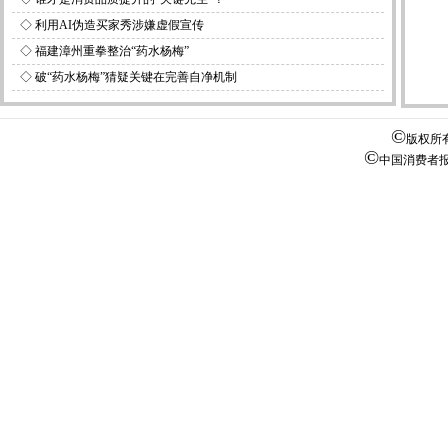
◇
利用AI伪造买家秀涉嫌虚假宣传
◇
福建漳州重拳整治“药水杨梅”
◇
破“药水杨梅”猜疑关键在完善自净机制
©
版权所
©
中国消费者