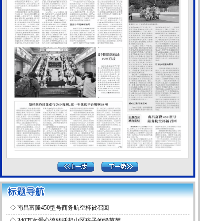
◇
南昌富隆450型号商务航空杯被召回
◇
340万次爱心流转托起山区孩子的绿茵梦