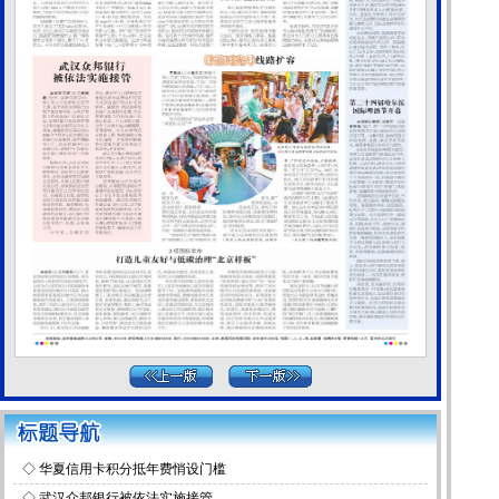
◇
华夏信用卡积分抵年费悄设门槛
◇
武汉众邦银行被依法实施接管