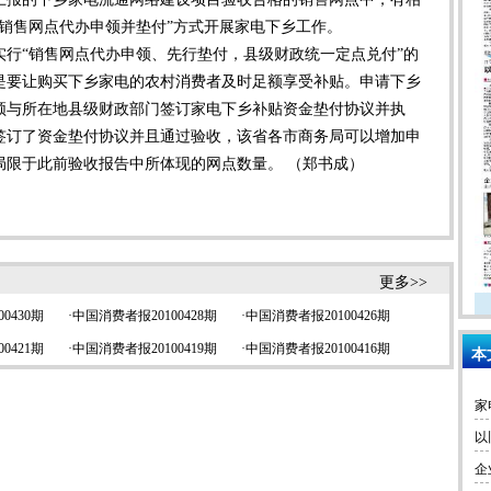
销售网点代办申领并垫付”方式开展家电下乡工作。
行“销售网点代办申领、先行垫付，县级财政统一定点兑付”的
是要让购买下乡家电的农村消费者及时足额享受补贴。申请下乡
须与所在地县级财政部门签订家电下乡补贴资金垫付协议并执
签订了资金垫付协议并且通过验收，该省各市商务局可以增加申
局限于此前验收报告中所体现的网点数量。 （郑书成）
更多>>
0430期
·
中国消费者报20100428期
·
中国消费者报20100426期
0421期
·
中国消费者报20100419期
·
中国消费者报20100416期
本
家
以
企