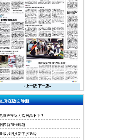
«上一版
下一版»
文所在版面导航
电噪声投诉为啥居高不下？
旧换新加强规范
业版以旧换新下乡遇冷