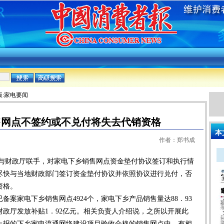
版:家电要闻
售网点不签约或不兑付将失去代销资格
本
作者：郑书成
财政厅联手，对家电下乡销售网点资金垫付协议签订和执行情
尽快与当地财政部门签订资金垫付协议并依照协议进行兑付，否
资格。
案家电下乡销售网点4924个，家电下乡产品销售量达88．93
省财政厅发放补贴1．92亿元。相关负责人介绍说，之所以开展此
上报的下乡家电流通网络建设项目验收合格的销售网点中，有相