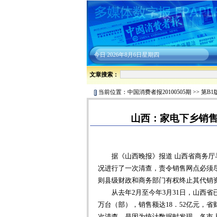
今日
2026年8月6日星期四
文章搜索：
当前位置：
中国消费者报20100505期
>>
第B1
山西：家电下乡销
据《山西晚报》报道 山西省商务厅与
况进行了一次清查，责令销售网点必须
则县级财政和商务部门有权终止其代销
从去年2月至今年3月31日，山西省已备
万台（部），销售额达18．52亿元，
次清查，是因为统计数据时发现，各市