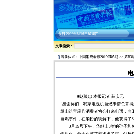
今日
2026年8月6日星期四
文章搜索：
当前位置：
中国消费者报20100505期
>>
第B3
电
■赵银忠 本报记者 薛庆元
“感谢你们，我家电视机自燃事情总算得
继山给宝应县消费者协会打来电话，向
自燃事件，在消协的调解下，他获得了80
3月19号下午，华继山8岁的孙子和
烟起火，两个小孩哭着跑出了屋。邻居