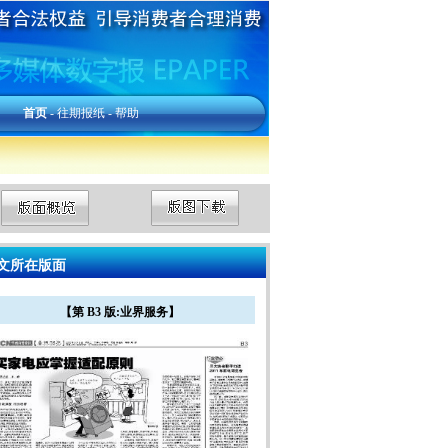
首页
-
往期报纸
-
帮助
文所在版面
【第 B3 版:业界服务】