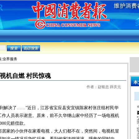
版:业界服务
视机自燃 村民惊魂
本
作者：赵银忠 薛庆元
到解决了……”近日，江苏省宝应县安宜镇陈家村张庄组村民华
工作人员表示谢意。原来，前不久华继山家中经历了一场电视机
00元赔偿款。
邻居家的小伙伴在家看电视，大人们都不在，突然间，电视机冒
得知这一情况后急忙赶来，看到他家浓烟滚滚，呼救的同时向