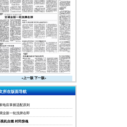
«上一版
下一版»
文所在版面导航
家电应掌握适配原则
调业新一轮洗牌在即
电视机自燃 村民惊魂