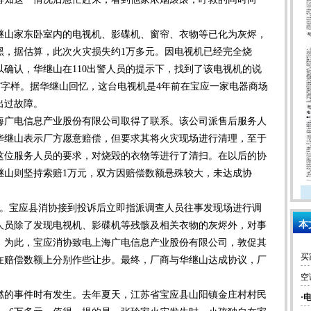
山家东卧室内的电视机、影碟机、窗帘、衣物等已化为灰烬，
黑，据估算，此次火灾损失约1万多元。因电视机已经完全烧
确认，华继山在110出警人员的提示下，找到了该电视机的说
5F”字样。据华继山回忆，这台电视机是4年前在宝应一家电器商场
出过故障。
广电信息产业股份有限公司取得了联系。该公司派售后服务人
华继山表示厂方愿意赔偿，但要求其将火灾现场进行清理，至于
这位服务人员的要求，对烧毁的衣物等进行了清扫。在以后的协
华继山则坚持索赔1万元，双方因赔偿数额悬殊较大，未达成协
。宝应县消协接到投诉后立即指派调查人员往事发现场进行调
本
人员除了发现电视机、影碟机等残骸及相关衣物的灰烬外，对事
。为此，宝应消协致电上海广电信息产业股份有限公司，敦促其
买
在赔偿数额上分别作些让步。最终，厂商与华继山达成协议，厂
空
的事件时有发生。去年夏天，江苏省宝应县山阳镇金庄村村民
·