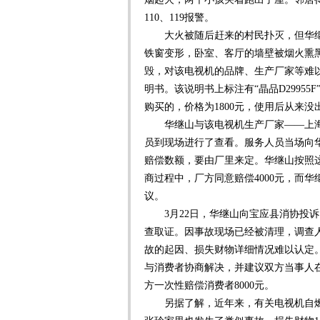
110、119报警。
大火被随后赶来的村民扑灭，但华继
铁窗变形，卧室、客厅的墙壁被烟火熏
毁，对该电视机的品牌、生产厂家等难以
明书。该说明书上标注有“晶品D2995
购买的，价格为1800元，使用后从来没
华继山与该电视机生产厂家——上海
员到现场进行了查看。服务人员当场向
赔偿数额，要由厂里来定。华继山按照
商过程中，厂方同意赔偿4000元，而
议。
3月22日，华继山向宝应县消协投诉
查取证。因事故现场已经被清理，调查
故的起因、损失财物详细情况难以认定
与消费者协商解决，并建议双方当事人
方一次性赔偿消费者8000元。
另据了解，近年来，有关电视机自燃