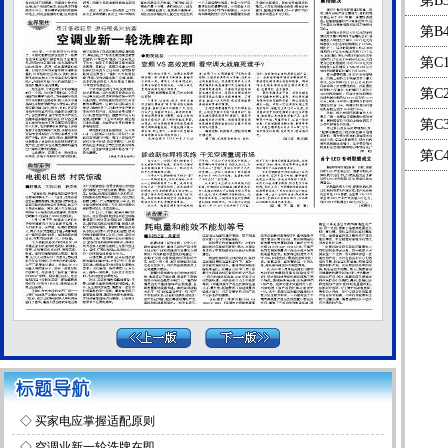
第B
第B
第C
第C
第C
第C
◇
买家电应掌握适配原则
◇
空调业新一轮洗牌在即