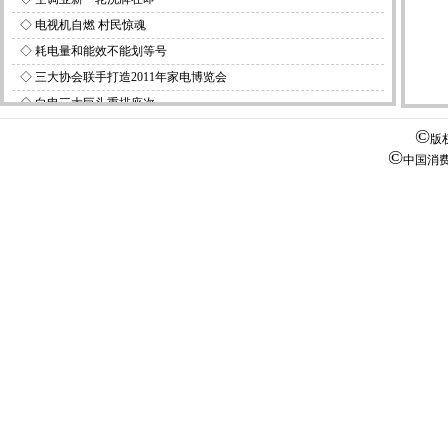
◇
电视机自燃 村民惊魂
◇
耗电量和能效不能划等号
◇
三大协会联手打造2011年家电博览会
◇
白电三大巨头重排座次
◇
首个LED专利联盟成立
©
版
©
中国消