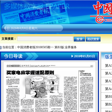
今日
2026年8月8日星期六
文章搜索：
当前位置：
中国消费者报20100505期
>>
第B3版:业界服务
2010年05月05日
第A
第A
第A
第A
第B
第B