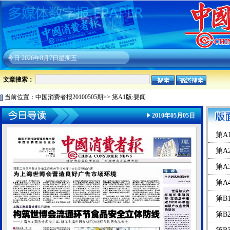
今日
2026年8月7日星期五
文章搜索：
当前位置：
中国消费者报20100505期
>>
第A1版:要闻
2010年05月05日
第A
第A
第A
第A
第B
第B