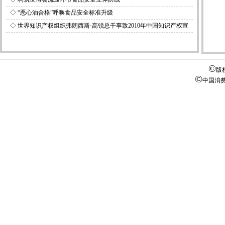
◇
“恶心油合格”呼唤食品安全标准升级
◇
世界知识产权组织弗朗西斯·高锐总干事致2010年中国知识产权宣
传周的贺词
©
版
©
中国消