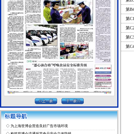
第B
第B
第C
第C
第C
第C
◇
为上海世博会营造良好广告市场环境
◇
构筑世博会流通环节食品安全立体防线