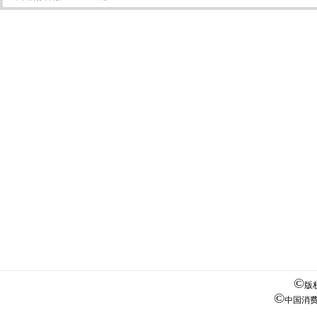
©
版
©
中国消