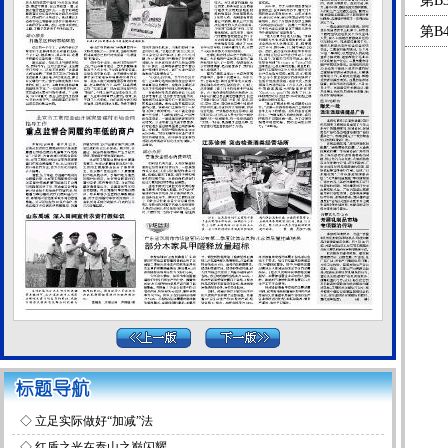
第B
第B
◇
立足实际做好“加减”法
◇
红盾之光在泰山之巅闪耀