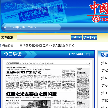
今日
2026年8月6日星期四
文章搜索：
当前位置：
中国消费者报20100802期
>>
第A2版:红盾前沿
2010年08月02日
第A
第A
第A
第A
第B
第B