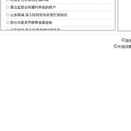
◇
重点监督合同履约率低的商户
◇
山东禹城 深入田间宣传农资打假知识
◇
部分木家具甲醛释放量超标
◇
江苏徐州 突击检查酒类经营场所
◇
天津集中专项治理违法有奖销售行为
©
版
©
◇
陕西岚皋县迅速开展抢险救灾工作
中国消
◇
四川成都市曝光一批违法违规保健品广告
◇
内蒙古扎兰屯市开展乳制品市场专项整治行动