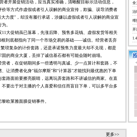
经营者开展促销活动，应当真实准确，清晰醒目标示活动信息，
全
评价等方式作虚假或者引人误解的商业宣传，欺骗、误导消费者
治
最大力度”，却没有履行承诺，涉嫌以虚假或者引人误解的商业宣
维
行为。
开
1大促销虽已落幕，先涨后降、预售多花钱、虚假发货等相关
1
归根到底都指向了同一个市场交易的基础——诚信。经营者丢弃
论是繁琐复杂的计价套路，还是承诺预售力度最大却不兑现，都是
牢固的商业大厦，丢掉了诚信基石都有可能会随时崩塌。
营者，在促销期间多一些透明与真诚、少一点算计和套路，不
、让消费者化身“福尔摩斯”和“计算器”才能找到最优惠的下单
与套路面前要擦亮眼睛，远离玩弄套路和不讲诚信的商家。在直
、不要出于对主播的个人喜爱和信任而盲目下单，可以多平台多
黎欧莱雅面膜促销事件。
更多>>