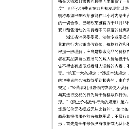
播在天猫双11预售的直播间里带货了一
度”，但不少消费者在11月初发现能以
明称希望巴黎欧莱雅能在24小时内给
的一切合作。巴黎欧莱雅官方于11月1
双11预售活动的消费者不同额度的优惠
浙江省消保委委员、法律专业委员会
莱雅的行为涉嫌虚假宣传、价格欺诈和不
根据一般理解，应当是指该商品的价格在
者在其品牌自己直播间的购入价远低于
告不得含有虚假或者引人误解的内容，
责。”第五十六条规定：“违反本法规定
的消费者的合法权益受到损害的，由广
规定：“经营者利用虚假的或者使人误
与其进行交易的行为属于价格欺诈行为
形。”《禁止价格欺诈行为的规定》第六
场最低价无依据或无从比较的”。第七条
商品和提供服务前有价格承诺，不履行
形，首先是全年最低没有依据或无从比