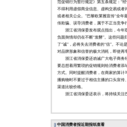
范促销行为暂行规定》第五条规定：“
不得利用虚假商业信息、虚构交易或者
或者相关公众。”巴黎欧莱雅宣传“全年
传欺骗、误导消费者，属于不正当竞争
浙江省消保委发布观点指出，今年双1
负面舆情却仍在不断“发酵”。这些问题
了“诚”，必将失去消费者的“信”。不
对品牌形象和信誉的极大消耗，即使再
浙江省消保委还劝诫广大电子商务经
要总想着用繁琐的促销规则给消费者添堵
方式。同时提醒消费者，在商家的算计
播购物时不要过于相信主播的口头宣传
渠道比较价格。
浙江省消保委还表示，将持续关注巴
中国消费者报近期报纸查看