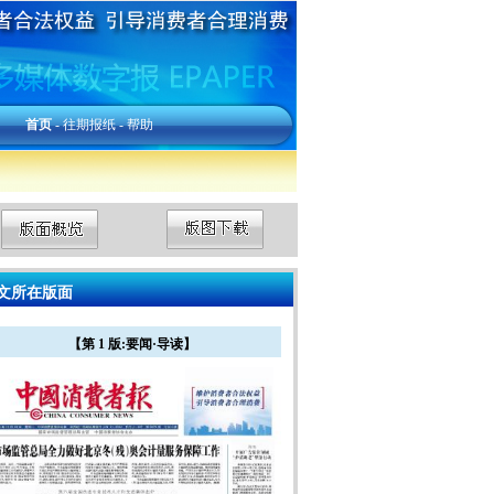
首页
-
往期报纸
-
帮助
文所在版面
【第 1 版:要闻·导读】