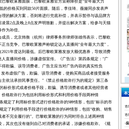
款巴黎欧莱雅面膜，巴黎欧莱雅官方宣称降价是“全年最大力
更低的价格买到同款50片面膜。随后，李佳琦、薇娅同步发表声
出合理的解决方案，否则将进行兜底补偿，并表示暂停与该品牌方
8日凌晨2点及晚上8点发声明致歉，并提出解决方案，给参与天猫
券作为补偿。
成员，北京炜衡（杭州）律师事务所律师张雄伟表示，巴黎欧
正当竞争。巴黎欧莱雅声称锁定达人直播间“全年最大力度”，
2021年度达到最低。后巴黎欧莱雅发放大额优惠券，导致消费
达人直播间价格，涉嫌虚假宣传。《广告法》第四条规定：“广
不得欺骗、误导消费者。广告主应当对广告内容的真实性负
，发布虚假广告，欺骗、误导消费者，使购买商品或者接受服务
告主依法承担民事责任。”《禁止价格欺诈行为的规定》第三条
解的标价形式或者价格手段，欺骗、诱导消费者或者其他经营者
本
。价格欺诈行为包括利用标价形式和利用价格手段两种情
条规定了利用标价形式进行价格欺诈的9种情形，包括“标示的市
规定了利用价格手段进行价格欺诈的6种情形，包括“收购、销售
市
或者不完全履行的”。巴黎欧莱雅的行为同时符合上述两种情
·
较，其次也没有做到自己对消费者的承诺，涉嫌价格欺诈。《规