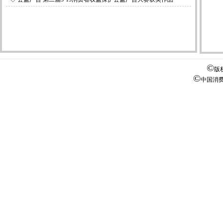
©
版
©
中国消