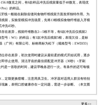
156.8微克之间，有6款样品冲洗后残留量低于40微克，表现优
Pro）的样品。
牙线一般能在剔除齿缝间食物纤维残留方面发挥独特作用。为
维残留，实验室模拟冲洗场景，先将13根模拟食物纤维嵌入牙模
冲洗45秒。
在差异，残留纤维数在2—5根不等，有6款冲洗后仅残留2
型号：W1）的样品；有1款冲洗后残留5根，表现欠佳，是标
器（广州）有限公司、标称商标为松下（规格型号：EWDJ33）
位存在差异，初次使用时建议从最轻柔的模式开始试用，逐步
即停止使用。清洁牙齿的最佳搭配是冲牙器（30秒）+牙刷
时长大约是一首歌的时间，建议早晚各进行一次。有条件的还可每顿
，定期更换喷嘴，注意用具卫生。冲牙器对适用人群没有特别
等现象，表明口腔健康存在一定问题，需进一步诊断。（本文图
更多>>