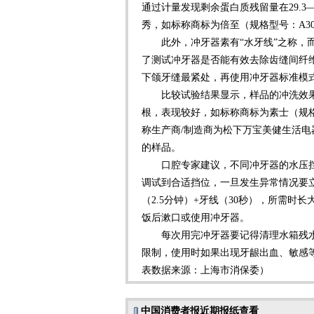
通过计量发现剩余蛋白质残留量在29.3—
秀，如标称商标为倍至（规格型号：A30 
此外，冲牙器素有“水牙线”之称，而
了测试冲牙器是否能有效去除齿缝间纤
下颌牙缝最紧处，再使用冲牙器标准模式
比较试验结果显示，样品的冲洗效果存
根，表现较好，如标称商标为素士（规格
称生产商/制造商为松下万宝美健生活电
的样品。
口腔专家建议，不同冲牙器的水压挡
调试到合适挡位，一旦发生异常情况要立
（2.5分钟）+牙线（30秒），所需
饭后漱口或使用冲牙器。
每次用完冲牙器要记得清理水箱残水
限制，使用时如果出现牙龈出血、敏感
表数据来源：上海市消保委）
中国消费者报近期报纸查看