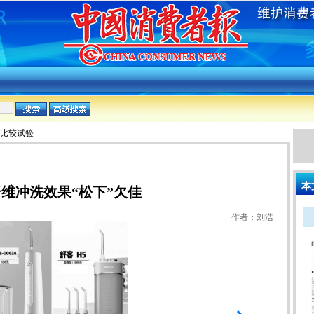
:比较试验
本
维冲洗效果“松下”欠佳
作者：刘浩