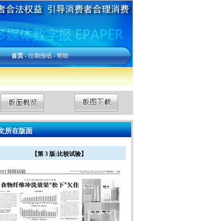
首页
-
往期报纸
-
帮助
文所在版面
【第 3 版:比较试验】