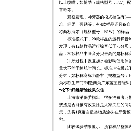
以上喷嘴，如博皓（规格型号：F27）
苔款等。
观察发现，冲牙器的模式挡位有3—5
准、轻柔、强劲等；有4款样品还具备
称商标海尔（规格型号：B1W）的样品
标准模式下，20款样品的运行噪音均在
发现，有12款样品运行噪音低于75分
品，20款样品中噪音分贝最高的是标称商标
冲牙过程中反复加水会影响使用体验。本
量大不等于续航时间长。标准冲洗模式下，
分钟，如标称商标为舒客（规格型号：H5
为标称生产商/制造商为广东蓝宝智能科
“松下”纤维清除效果欠佳
上海市消保委指出，很多消费者习惯
残渣是否能被有效去除是大家关注的问
景，先将1克蛋白质类物质涂抹在牙齿模
秒。
比较试验结果显示，所有样品整体表现