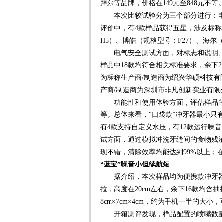
拜尔等品牌，价格在149元至848元不等
本次比较试验分为三个部分进行：电
评价中，有4款样品获得五星，涉及标称商
H5）、博皓（规格型号：F27）、海尔
电气安全测试方面，对标志和说明、输
样品中18款均符合相关标准要求，余下
为标称生产商/制造商为绍兴华硕科技有
产商/制造商为深圳市非凡创新实业有限
功能性和使用体验方面，评估样品的
等。总体来看，“口袋款”冲牙器最小只
有4款支持自定义水压，有12款运行噪
试方面，通过模拟冲洗牙缝间的食物残
现不错，清除效率均能达到99%以上；
“蓝宝”噪音小但续航短
据介绍，本次样品均为便携款冲牙器
拉，高度在20cm左右，余下16款均含
8cm×7cm×4cm，约为手机一半的大
开箱测评发现，样品配置的喷嘴数量在