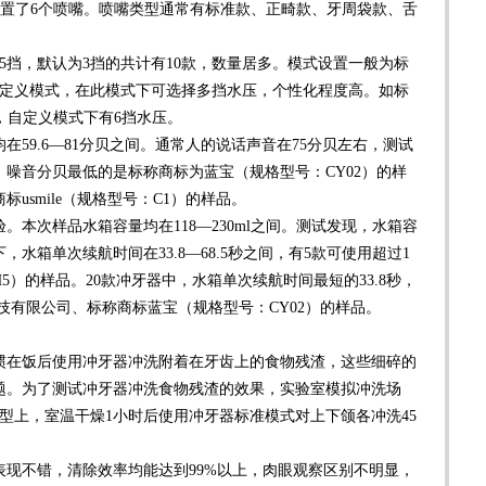
配置了6个喷嘴。喷嘴类型通常有标准款、正畸款、牙周袋款、舌
挡，默认为3挡的共计有10款，数量居多。模式设置一般为标
自定义模式，在此模式下可选择多挡水压，个性化程度高。如标
，自定义模式下有6挡水压。
59.6—81分贝之间。通常人的说话声音在75分贝左右，测试
贝，噪音分贝最低的是标称商标为蓝宝（规格型号：CY02）的样
usmile（规格型号：C1）的样品。
次样品水箱容量均在118—230ml之间。测试发现，水箱容
水箱单次续航时间在33.8—68.5秒之间，有5款可使用超过1
）的样品。20款冲牙器中，水箱单次续航时间最短的33.8秒，
技有限公司、标称商标蓝宝（规格型号：CY02）的样品。
在饭后使用冲牙器冲洗附着在牙齿上的食物残渣，这些细碎的
题。为了测试冲牙器冲洗食物残渣的效果，实验室模拟冲洗场
型上，室温干燥1小时后使用冲牙器标准模式对上下颌各冲洗45
不错，清除效率均能达到99%以上，肉眼观察区别不明显，