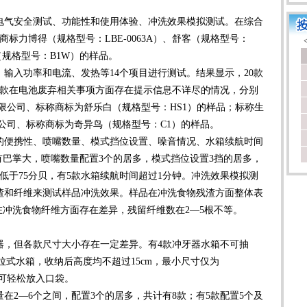
。
气安全测试、功能性和使用体验、冲洗效果模拟测试。在综合
标力博得（规格型号：LBE-0063A）、舒客（规格型号：
（规格型号：B1W）的样品。
入功率和电流、发热等14个项目进行测试。结果显示，20款
2款在电池废弃相关事项方面存在提示信息不详尽的情况，分别
限公司、标称商标为舒乐白（规格型号：HS1）的样品；标称生
公司、标称商标为奇异鸟（规格型号：C1）的样品。
便携性、喷嘴数量、模式挡位设置、噪音情况、水箱续航时间
有巴掌大，喷嘴数量配置3个的居多，模式挡位设置3挡的居多，
音低于75分贝，有5款水箱续航时间超过1分钟。冲洗效果模拟测
渣和纤维来测试样品冲洗效果。样品在冲洗食物残渣方面整体表
在冲洗食物纤维方面存在差异，残留纤维数在2—5根不等。
，但各款尺寸大小存在一定差异。有4款冲牙器水箱不可抽
抽拉式水箱，收纳后高度均不超过15cm，最小尺寸仅为
小，可轻松放入口袋。
2—6个之间，配置3个的居多，共计有8款；有5款配置5个及