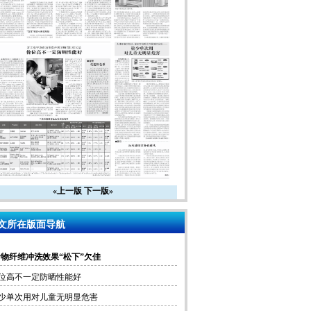
«上一版
下一版»
文所在版面导航
食物纤维冲洗效果“松下”欠佳
位高不一定防晒性能好
少单次用对儿童无明显危害