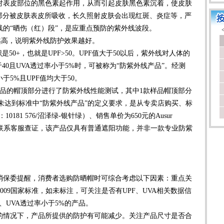
可对表皮部位的黑色素起作用，从而引起皮肤黑色素沉着，使皮肤
大部分被皮肤表皮所吸收，长久照射皮肤会出现红斑、炎症等，严
的“晒伤（红）段”，是应重点预防的紫外线波段。
越高，说明紫外线防护效果越好。
0+，也就是UPF>50。UPF值大于50以后，紫外线对人体的
40且UVA透过率小于5%时，可被称为“防紫外线产品”。经测
于5%且UPF值均大于50。
的帽顶部分进行了防紫外线性能测试，其中1款样品帽顶部分
0，未达到标准中“防紫外线产品”的定义要求，是从专卖店购买、标
10181 576/沼泽绿-银针绿）、销售单价为650元的Ausur
样品。后联系客服查证，该产品仅具有普通遮阳功能，并非一款专业防紫
保委提醒，消费者选购防晒帽时可综合考虑以下因素：重点关
—2009国家标准，如未标注，可关注是否有UPF、UVA相关数据信
+、UVA透过率小于5%的产品。
情况下，产品所提供的防护有可能减少。关注产品尺寸是否合