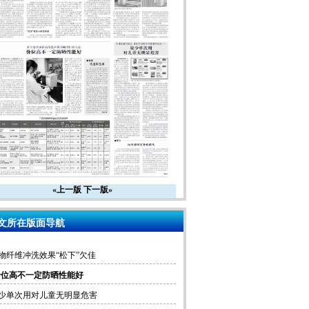
«上一版
下一版»
文所在版面导航
物纤维冲洗效果“松下”欠佳
价位高不一定防晒性能好
少单次用对儿童无明显危害