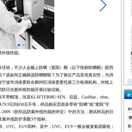
紫外线性能。
活动，不少人会戴上防晒（遮阳）帽（以下统称防晒帽）阻挡
吗？该如何正确挑选防晒帽呢？为了验证产品宣传真实性，为消
省宁波市消保委联合鄞州区消保委委托第三方检测机构，对线上
的防日光紫外线性能开展比较试验。
本
带帽顶，涉及KLATTERMU
⁃
SEN、后益、Coolibar、obsu、
格从79.9元到650元不等，样品购买页面多带有“防晒”或“遮阳”字
食
30—2009《纺织品防紫外线性能的评定》中的方法，测试样品的日
·
以及紫外线防护系数3个指标。
量
、UVC、EUV四种。其中，UVC、EUV一般会被臭氧层吸收；