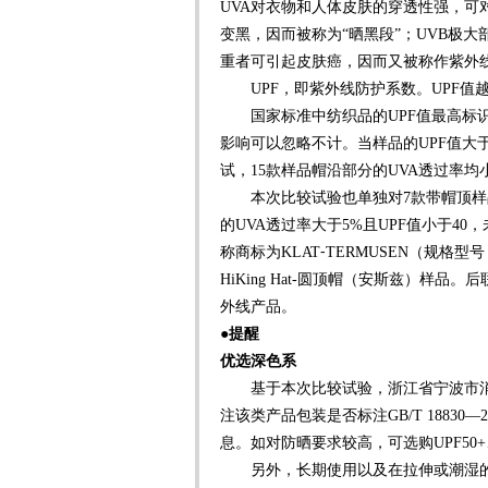
UVA对衣物和人体皮肤的穿透性强，
变黑，因而被称为“晒黑段”；UVB极
重者可引起皮肤癌，因而又被称作紫外线
UPF，即紫外线防护系数。UPF值
国家标准中纺织品的UPF值最高标识是5
影响可以忽略不计。当样品的UPF值大于
试，15款样品帽沿部分的UVA透过率均小
本次比较试验也单独对7款带帽顶样品
的UVA透过率大于5%且UPF值小于4
称商标为KLAT
⁃
TERMUSEN（规格型号：
HiKing Hat-圆顶帽（安斯兹）
外线产品。
●提醒
优选深色系
基于本次比较试验，浙江省宁波市消
注该类产品包装是否标注GB/T 18830
息。如对防晒要求较高，可选购UPF50
另外，长期使用以及在拉伸或潮湿的