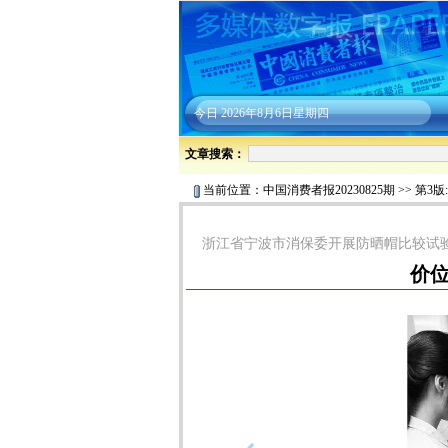
今日
2026年8月6日星期四
文章搜索：
当前位置：
中国消费者报20230825期
>>
第3版
浙江省宁波市消保委开展防晒帽比较试
价