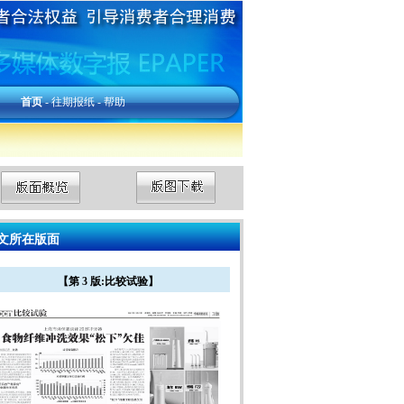
首页
-
往期报纸
-
帮助
文所在版面
【第 3 版:比较试验】