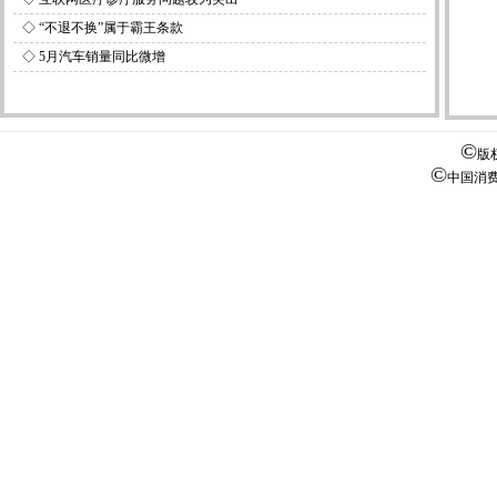
◇
“不退不换”属于霸王条款
◇
5月汽车销量同比微增
©
版
©
中国消