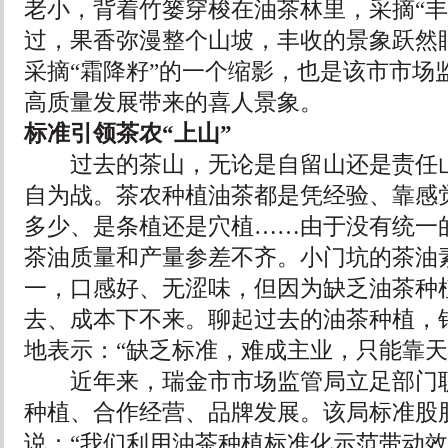
老小，背着竹篓穿梭在油茶林里，采摘“丰
过，果香弥漫整个山坡，丰收的景象跃然
采摘“霜降籽”的一个缩影，也是该市市场
高质量发展带来的喜人景象。
标准引领茶农“上山”
过去的茶山，无论是自留山还是责任山
自为战。茶农种植油茶都是凭经验、靠感
多少、是条植还是穴植……由于没有统一
茶油质量和产量参差不齐。小门坑的茶油素
一，口感好、无涩味，但因为缺乏油茶种
去、成本下不来。聊起过去的油茶种植，
地表示：“缺乏标准，难成主业，只能靠天
近年来，瑞金市市场监管局立足部门职
种植、合作经营、品牌发展。该局标准股
说：“我们利用油茶种植标准化示范带动