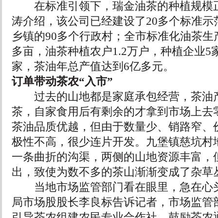
在标准引领下，瑞金油茶的种植规模正
涛介绍，该公司已经建设了20多个标准示
乡镇的90多个行政村；全市标准化油茶生
多亩，油茶种植农户1.2万户，种植企业5
家，茶油年总产值达到6亿多元。
订单带动茶农“入市”
过去的山地都是家庭承包经营，茶油产
茶，自家食用后有剩余的才拿到市场上去
茶油品质优越，但由于数量少、销路窄、
极性不高，很少连片开发。九堡镇慈坑村
一条曲折的沟渠，两侧的山地资源丰富，
出，致使为数不多的茶山渐渐变成了杂草
当地市场监管部门看在眼里，急在心头
局市场股股长李良标告诉记者，市场监管
引导茶农组建农民专业合作社，鼓励茶农