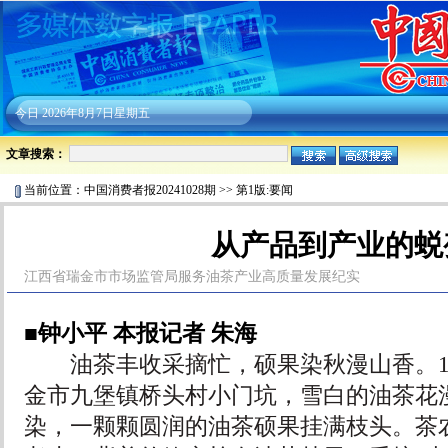
今日
2026年8月7日星期五
文章搜索：
当前位置：
中国消费者报20241028期
>>
第1版:要闻
从产品到产业的蜕
江西省瑞金市市场监管局服务油茶产业高质量发展纪实
■钟小平 本报记者 朱海
油茶丰收采摘忙，硕果染秋漫山香。10
金市九堡镇桥头村小门坑，雪白的油茶花
染，一颗颗圆润的油茶硕果挂满枝头。茶