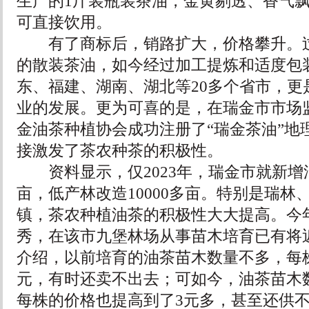
生产的1斤装瓶装茶油，金黄剔透、香气
可直接饮用。
有了商标后，销路扩大，价格攀升。过
的散装茶油，如今经过加工提炼和适度包
东、福建、湖南、湖北等20多个省市，更
业的发展。更为可喜的是，在瑞金市市场
金油茶种植协会成功注册了“瑞金茶油”地
接激发了茶农种茶的积极性。
资料显示，仅2023年，瑞金市就新增油
亩，低产林改造10000多亩。特别是瑞林
镇，茶农种植油茶的积极性大大提高。今年
秀，在该市九堡林场从事苗木培育已有将近
介绍，以前培育的油茶苗木数量不多，每
元，有时还卖不出去；可如今，油茶苗木
每株的价格也提高到了3元多，甚至还供