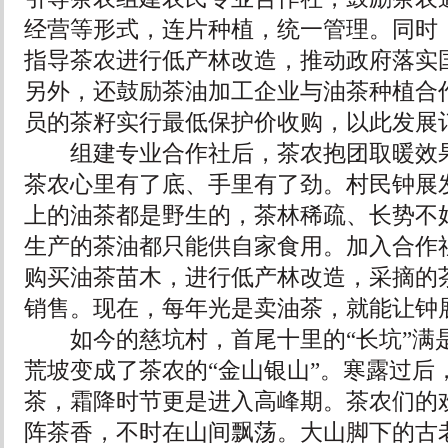
经营等形式，连片种植，统一管理。同时
指导茶农进行低产林改造，推动政府落实
另外，还鼓励茶油加工企业与油茶种植合
员的茶籽实行最低保护价收购，以此发展
组建专业合作社后，茶农抱团取暖效果
茶农心里有了底、手里有了劲。村民钟展发
上的油茶都是野生的，茶林稀疏、长势不
生产的茶油都只能供自家食用。加入合作
购买油茶苗木，进行低产林改造，采摘的
销售。现在，每年光是卖油茶，就能让钟展
如今的慈坑村，首尾十里的“长坑”满
荒坡变成了茶农的“金山银山”。寒露过后
茶，霜降时节更是进入高峰期。茶农们的
阵茶香，不时在山间飘荡。大山脚下的古