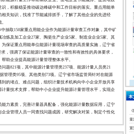
意识，积极稳妥推动碳达峰碳中和工作目标的落实。重点用能单
的相关知识，找准了节能减排抓手，了解了其他企业的先进经
础。
中抽取150家重点用能企业作为能源计量审查工作对象，其中矿
属冶炼及加工企业27家、陶瓷生产企业5家、制造业企业5家、其
市。为保证重点用能单位能源计量现场审查的高质量实施，辽宁省
要求，强调了保证能源计量审查的一致性和有效性的具体要求，
，帮助企业提高能源计量管理整体水平。
821项，其中能源计量管理类237项、能源计量人员类21
数据管理类95项、其他类别73项。辽宁省市场监管局针对在能源
遇到的堵点、难点问题，组织计量技术机构向中小企业开放共享
源计量技术支撑，帮助中小企业提升能源计量管理水平，实现企
本
能力素质，完善计量器具配备，强化能源计量数据应用，辽宁
《
与企业管理人员一同查找问题成因，研究解决对策，制定个性化
亚
宣