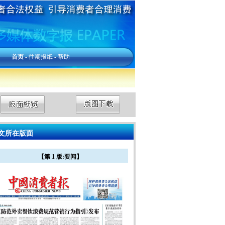
首页
-
往期报纸
-
帮助
文所在版面
【第 1 版:要闻】