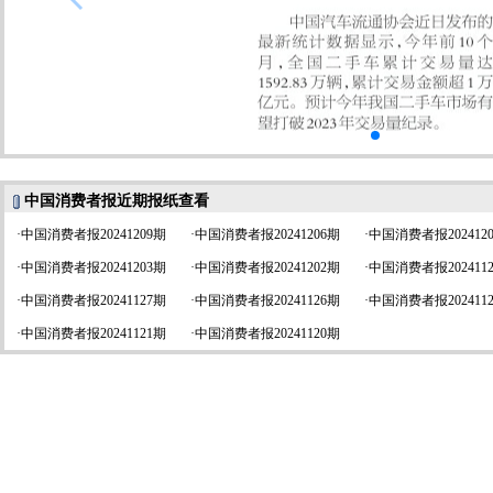
中国消费者报近期报纸查看
·
中国消费者报20241209期
·
中国消费者报20241206期
·
中国消费者报202412
·
中国消费者报20241203期
·
中国消费者报20241202期
·
中国消费者报202411
·
中国消费者报20241127期
·
中国消费者报20241126期
·
中国消费者报202411
·
中国消费者报20241121期
·
中国消费者报20241120期