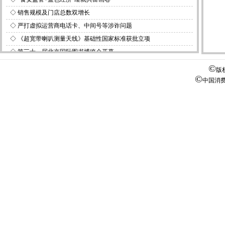
◇
销售规模及门店总数双增长
◇
严打虚拟运营商电话卡、中间号等涉诈问题
◇
《超宽带喇叭测量天线》基础性国家标准获批立项
◇
第三十一届北京国际图书博览会开幕
©
版
©
中国消