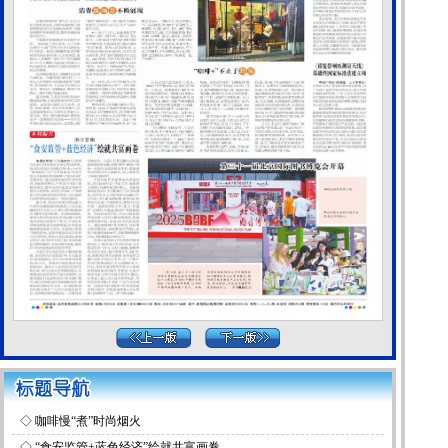
◇
咖啡慢“煮”时尚烟火
◇
“食安监管+蓝色经济”绘就共富画卷