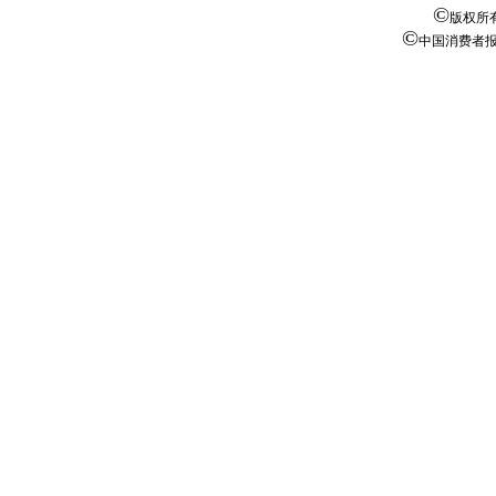
©
版权所
©
中国消费者