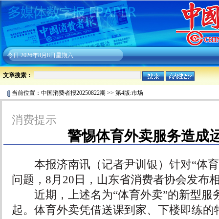
今日
2026年8月8日星期六
文章搜索：
当前位置：
中国消费者报20250822期
>>
第4版:市场
消费提示
警惕体育外卖服务造成
本报济南讯（记者尹训银）针对“体育
问题，8月20日，山东省消费者协会发布
近期，上述名为“体育外卖”的新型服
起。体育外卖凭借送课到家、下楼即练的