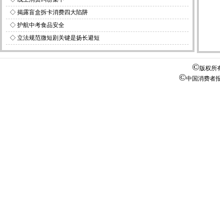
◇
揭露盲盒拆卡消费四大陷阱
◇
护航中考食品安全
◇
立法规范微短剧关键是扬长避短
©
版权所
©
中国消费者