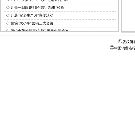
◇
让每一副眼镜都经得起“精准”检验
◇
开展“安全生产月”宣传活动
◇
警惕“大小字”营销三大套路
◇
厦门食药检院完成进口天然牛黄检验
◇
上海市消保委发布除湿机选购指南
©
版权所
©
中国消费者