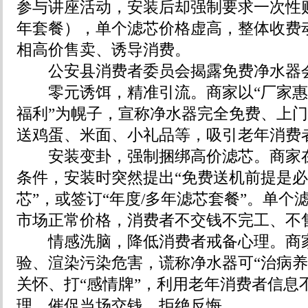
参与讲座活动，安装后却强制要求一次性
年套餐），单个滤芯价格虚高，整体收费
相高价售卖、诱导消费。
公安县消费者委员会揭露免费净水器
零元诱饵，精准引流。商家以“厂家惠民”
福利”为幌子，宣称净水器完全免费、上
送鸡蛋、米面、小礼品等，吸引老年消费
安装变卦，强制捆绑高价滤芯。商家在
条件，安装时突然提出“免费送机前提是
芯”，或签订“年度/多年滤芯套餐”。单个
市场正常价格，消费者不交钱不完工、不
情感洗脑，降低消费者戒备心理。商家
验、渲染污染危害，谎称净水器可“治病养
关怀、打“感情牌”，利用老年消费者信息
理，催促当场交钱，拒绝反悔。