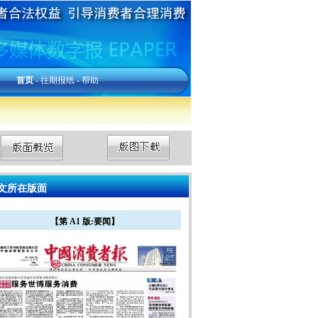
首页
-
往期报纸
-
帮助
文所在版面
【第 A1 版:要闻】