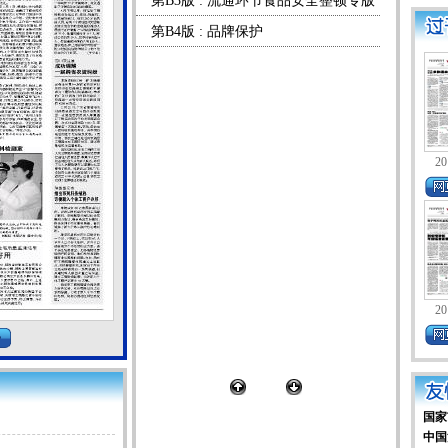
第B3版 : 流通环节食品安全整顿专版
第B4版 : 品牌保护
20
20
国家
中国