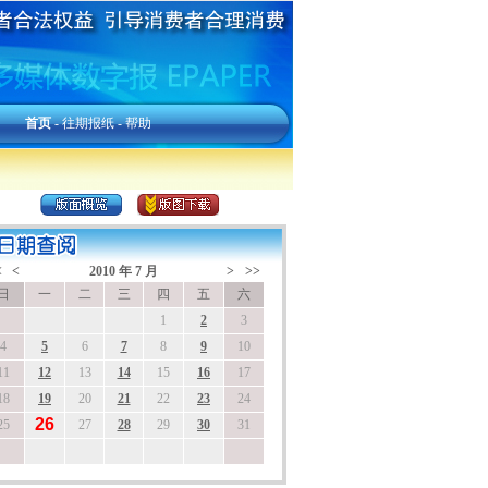
首页
-
往期报纸
-
帮助