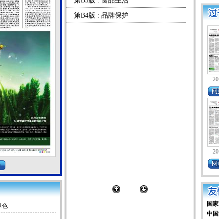
第B3版 : 食品生活
第B4版 : 品牌保护
20
20
国家
退色
中国