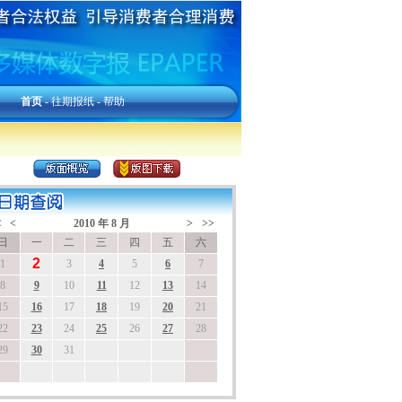
首页
-
往期报纸
-
帮助