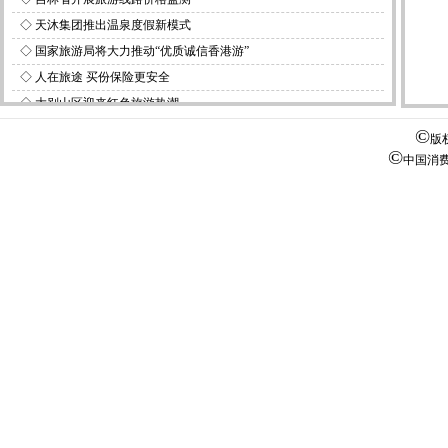
◇
天沐集团推出温泉度假新模式
◇
国家旅游局将大力推动“优质诚信香港游”
◇
人在旅途 买份保险更安全
◇
大别山区迎来红色旅游热潮
◇
三峡游汛期升温 “泄洪游”成新热点
©
版
©
◇
北京朝阳公园引入树上穿越项目
中国消
◇
北京海洋国旅组织同行赴毛里求斯考察
◇
北京平谷大集主打生态、休闲特色牌