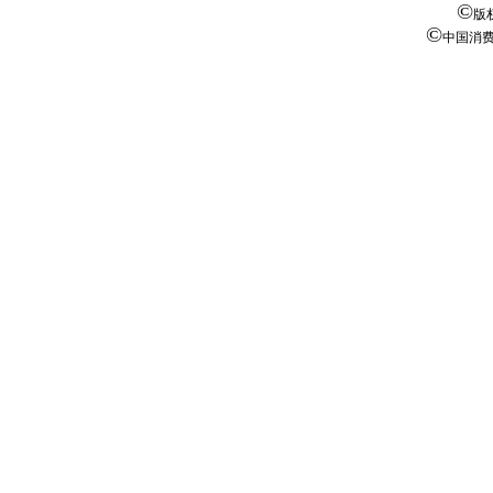
©
版
©
中国消