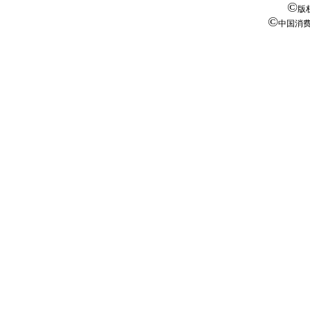
©
版
©
中国消