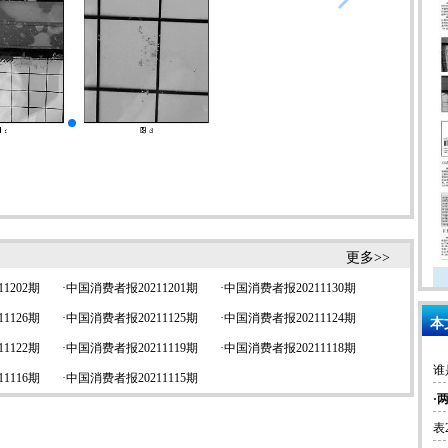
更多>>
1202期
·
中国消费者报20211201期
·
中国消费者报20211130期
1126期
·
中国消费者报20211125期
·
中国消费者报20211124期
本
1122期
·
中国消费者报20211119期
·
中国消费者报20211118期
谁
1116期
·
中国消费者报20211115期
·
表