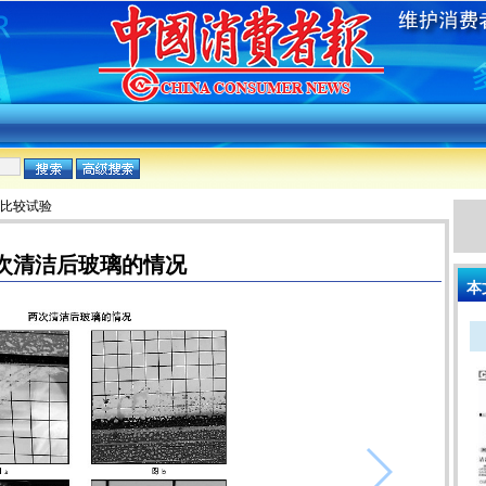
:比较试验
次清洁后玻璃的情况
本