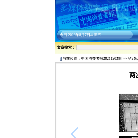
今日
2026年8月7日星期五
文章搜索：
当前位置：
中国消费者报20211203期
>>
第2版
两