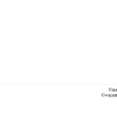
©
版
©
中国消