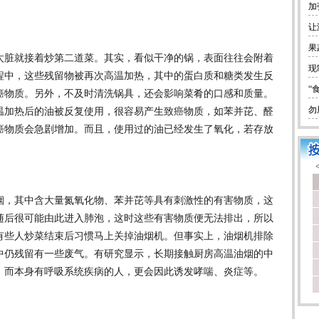
加
让
果
脏就接着炒第二道菜。其实，看似干净的锅，表面往往会附着
现
程中，这些残留物被再次高温加热，其中的蛋白质和糖类发生反
“
癌物质。另外，不及时清洗锅具，还会影响菜肴的口感和质量。
勿
温加热后的油被反复使用，很容易产生致癌物质，如苯并芘、醛
癌物质会急剧增加。而且，使用过的油已经发生了氧化，若存放
，其中含大量氮氧化物、苯并芘等具有刺激性的有害物质，这
随后很可能由此进入肺泡，这时这些有害物质便无法排出，所以
有些人炒菜结束后习惯马上关掉油烟机。但事实上，油烟机排除
中仍残留有一些废气。有研究显示，长期接触厨房高温油烟的中
倍。而本身有呼吸系统疾病的人，更会因此诱发哮喘、炎症等。