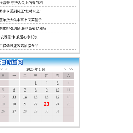
强监管 守护舌尖上的春节档
游客享受到纯正“桂林味道”
蔬年货大集丰富市民菜篮子
制咖啡引纠纷 联动高效促和解
食安课堂”护航爱心寒托班
用保鲜袋盛装高油脂食品