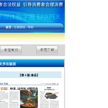
首页
-
往期报纸
-
帮助
文所在版面
【第 4 版:食品】