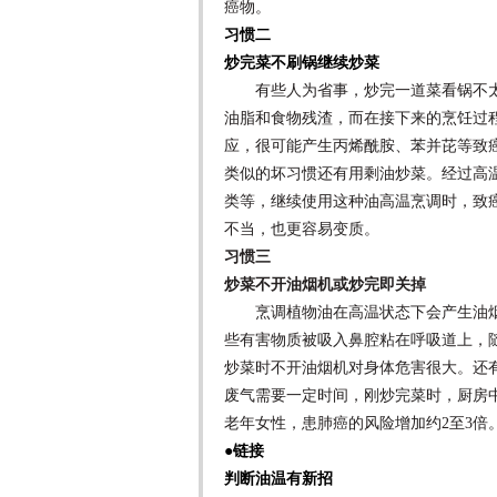
癌物。
习惯二
炒完菜不刷锅继续炒菜
有些人为省事，炒完一道菜看锅不太
油脂和食物残渣，而在接下来的烹饪过
应，很可能产生丙烯酰胺、苯并芘等致
类似的坏习惯还有用剩油炒菜。经过高
类等，继续使用这种油高温烹调时，致
不当，也更容易变质。
习惯三
炒菜不开油烟机或炒完即关掉
烹调植物油在高温状态下会产生油烟
些有害物质被吸入鼻腔粘在呼吸道上，
炒菜时不开油烟机对身体危害很大。还
废气需要一定时间，刚炒完菜时，厨房
老年女性，患肺癌的风险增加约2至3
●链接
判断油温有新招