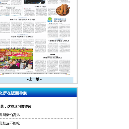
«上一版
»
文所在版面导航
炒菜，这些坏习惯得改
寒胡椒怕高温
斑桂皮不能吃