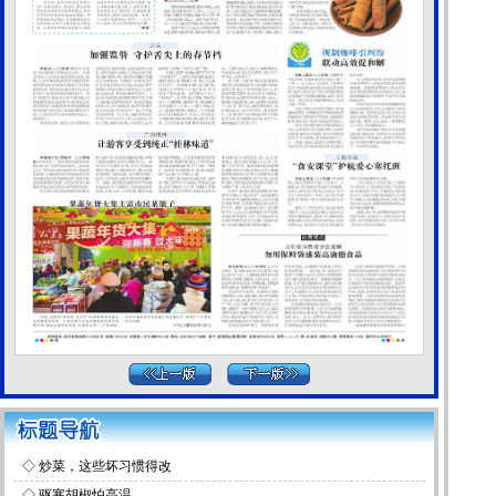
◇
炒菜，这些坏习惯得改
◇
驱寒胡椒怕高温