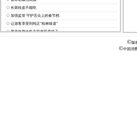
◇
长斑桂皮不能吃
◇
加强监管 守护舌尖上的春节档
◇
让游客享受到纯正“桂林味道”
◇
果蔬年货大集丰富市民菜篮子
◇
现制咖啡引纠纷 联动高效促和解
©
版
©
◇
“食安课堂”护航爱心寒托班
中国消
◇
勿用保鲜袋盛装高油脂食品