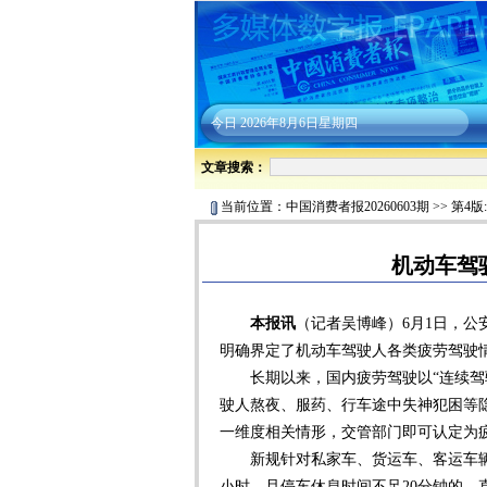
今日
2026年8月6日星期四
文章搜索：
当前位置：
中国消费者报20260603期
>>
第4版
机动车驾
本报讯
（记者吴博峰）6月1日，
明确界定了机动车驾驶人各类疲劳驾驶
长期以来，国内疲劳驾驶以“连续驾驶
驶人熬夜、服药、行车途中失神犯困等
一维度相关情形，交管部门即可认定为
新规针对私家车、货运车、客运车辆
小时，且停车休息时间不足20分钟的，