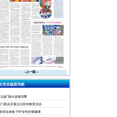
«上一版
»
文所在版面导航
东北超”踢火连城消费
部门联合开展法治宣传教育活动
新优化体验 守护女性经期健康