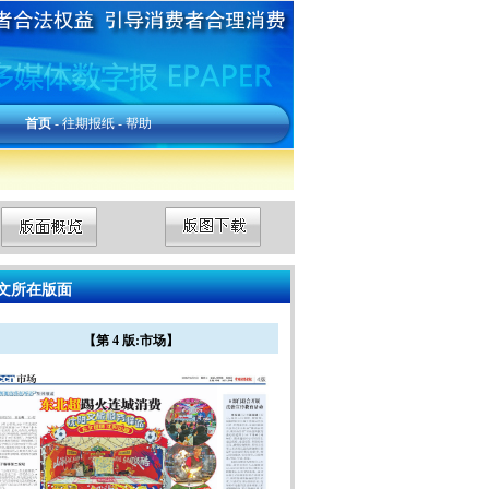
首页
-
往期报纸
-
帮助
文所在版面
【第 4 版:市场】