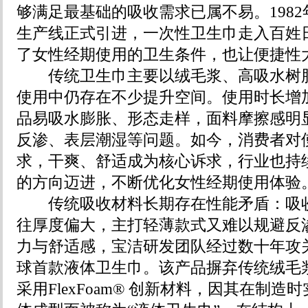
够满足最基础的吸收需求已属不易。198
生产线正式引进，一次性卫生巾走入百姓
了女性经期使用的卫生条件，也让便捷性
传统卫生巾主要以绒毛浆、高吸水树脂
使用中仍存在不少提升空间。使用时长增
品易吸水膨胀、形态走样，面料摩擦感明
反渗、表层潮湿等问题。如今，消费者对
求，干爽、舒适成为核心诉求，行业也持
的方向迈进，不断优化女性经期使用体验
传统吸收材料长期存在性能矛盾：吸收
往厚度偏大，主打轻薄款式又难以规避反
力与舒适感，宝洁研发团队经过数十年攻关
球首款液体卫生巾。该产品摒弃传统绒毛
采用FlexFoam® 创新材料，因其在制