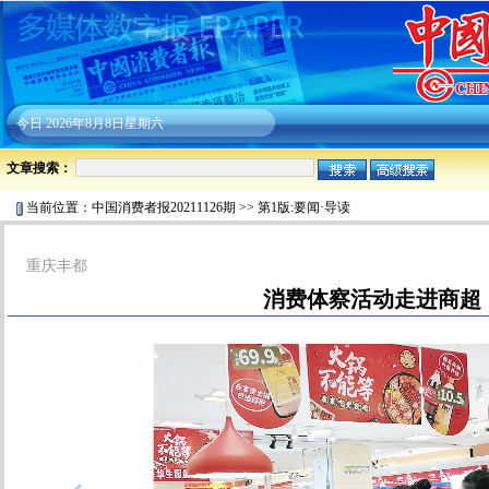
今日
2026年8月8日星期六
文章搜索：
当前位置：
中国消费者报20211126期
>>
第1版:要闻·导读
重庆丰都
消费体察活动走进商超