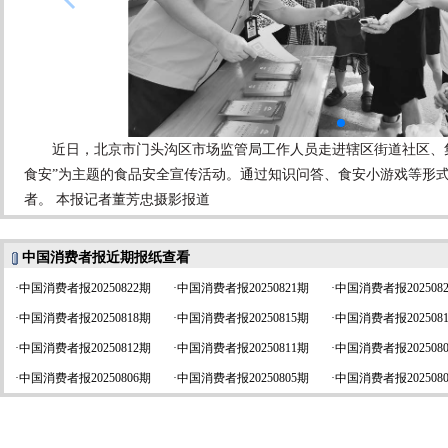
近日，北京市门头沟区市场监管局工作人员走进辖区街道社区、集
食安”为主题的食品安全宣传活动。通过知识问答、食安小游戏等形
者。 本报记者董芳忠摄影报道
中国消费者报近期报纸查看
·
中国消费者报20250822期
·
中国消费者报20250821期
·
中国消费者报202508
·
中国消费者报20250818期
·
中国消费者报20250815期
·
中国消费者报202508
·
中国消费者报20250812期
·
中国消费者报20250811期
·
中国消费者报202508
·
中国消费者报20250806期
·
中国消费者报20250805期
·
中国消费者报202508