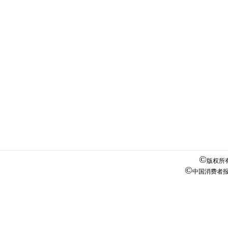
©
版权所
©
中国消费者