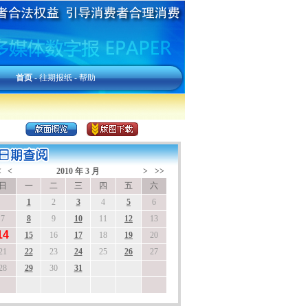
首页
-
往期报纸
-
帮助