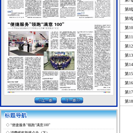
第7
第8
第9
第1
第1
第1
第1
第1
第1
第1
第1
第1
第1
第2
◇
“便捷服务”领跑“满意100”
第2
◇
消费维权新规点击（下）